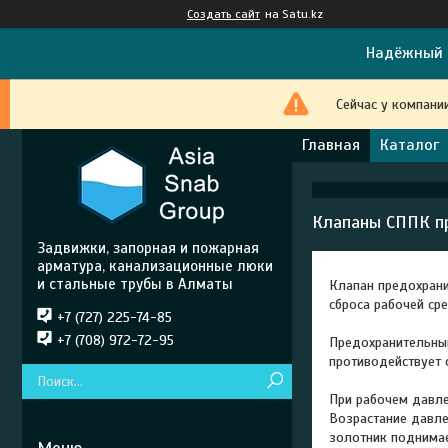
Создать сайт
на Satu.kz
Надёжный 
Сейчас у компани
Главная
Каталог
Клапаны СППК п
Задвижки, запорная и пожарная
арматура, канализационные люки
и стальные трубы в Алматы
Клапан предохран
сброса рабочей ср
+7 (727) 225-74-85
+7 (708) 972-72-95
Предохранительный
противодействует 
При рабочем давле
Возрастание давле
золотник поднимае