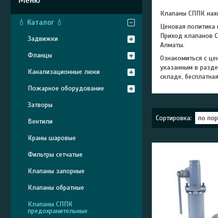
Клапаны СППК нахо
💧 Каталог 💧
Ценовая политика 
Приход клапанов С
Задвижки
Алматы.
Фланцы
Ознакомиться с це
указанным в разде
Канализационные люки
складе, бесплатная
Пожарное оборудование
Затворы
Вентили
Краны шаровые
Фильтры сетчатые
Клапаны запорные
Клапаны обратные
Клапаны СППК
предохранительные