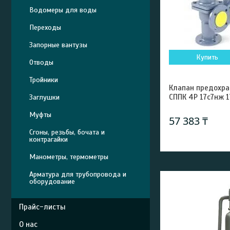
Водомеры для воды
Переходы
Запорные вантузы
Купить
Отводы
Тройники
Клапан предохр
СППК 4Р 17с7нж 
Заглушки
Муфты
57 383 ₸
Сгоны, резьбы, бочата и
контрагайки
Манометры, термометры
Арматура для трубопровода и
оборудование
Прайс-листы
О нас