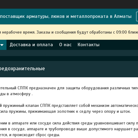
поставщик арматуры, люков и металлопроката в Алматы
и нерабочее время. Заказы и сообщения будут обработаны с 09:00 ближ
Доставка и оплата
О нас
Контакты
редохранительные
ительный СППК предназначен для защиты оборудования различных тип
еды в атмосферу .
 пружинный клапан СППК представляет собой механизм автоматическо
сила пружины, прижимающая золотник к седлу через опору и шток.
нии в аппарате или сосуде сила действия среды уравновешивает силу
ния в сосуде, аппарате и трубопроводе выше допустимого нарушает р
тся, и происходит сброс среды.