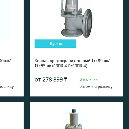
Купить
90нж/
Клапан предохранительный 17с89нж/
17с85нж (СППК 4 Р/СППК 4)
от 278 899 ₸
В наличии
 розницу
Оптом и в розницу