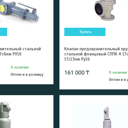
Купить
анительный стальной
Клапан предохранительный пр
17с6нж РУ16
стальной фланцевый СППК 4 17
17с13нж Ру16
В наличии
161 000 ₸
В наличии
Оптом и в розницу
Оптом и в