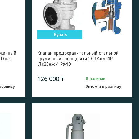
Купить
ужинный
Клапан предохранительный стальной
с17нж
пружинный фланцевый 17с14нж 4Р
17с25нж 4 РУ40
126 000 ₸
В наличии
 розницу
Оптом и в розницу