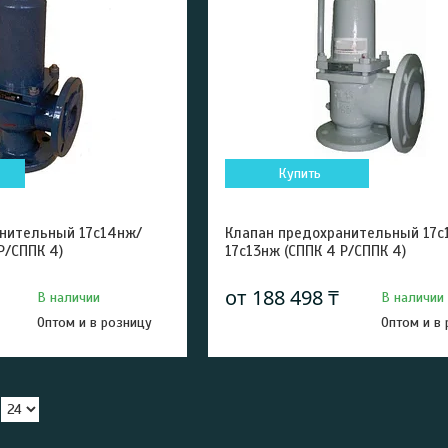
Купить
нительный 17с14нж/
Клапан предохранительный 17с
Р/СППК 4)
17с13нж (СППК 4 Р/СППК 4)
от 188 498 ₸
В наличии
В наличии
Оптом и в розницу
Оптом и в