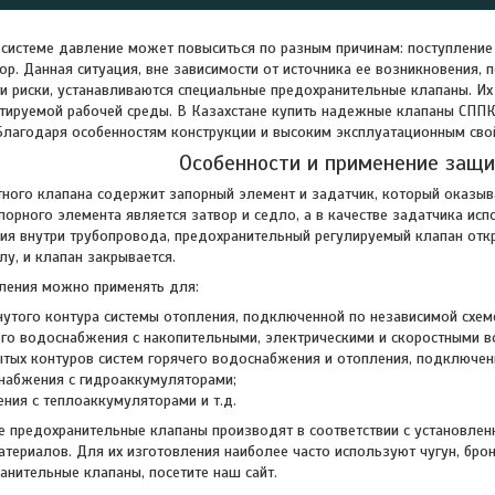
системе давление может повыситься по разным причинам: поступление 
ор. Данная ситуация, вне зависимости от источника ее возникновения, 
и риски, устанавливаются специальные предохранительные клапаны. И
тируемой рабочей среды. В Казахстане купить надежные клапаны СППК
Благодаря особенностям конструкции и высоким эксплуатационным сво
Особенности и применение защи
ного клапана содержит запорный элемент и задатчик, который оказыв
орного элемента является затвор и седло, а в качестве задатчика и
я внутри трубопровода, предохранительный регулируемый клапан откр
лу, и клапан закрывается.
ления можно применять для:
утого контура системы отопления, подключенной по независимой схем
его водоснабжения с накопительными, электрическими и скоростными в
тых контуров систем горячего водоснабжения и отопления, подключен
набжения с гидроаккумуляторами;
ения с теплоаккумуляторами и т.д.
 предохранительные клапаны производят в соответствии с установлен
материалов. Для их изготовления наиболее часто используют чугун, бро
нительные клапаны, посетите наш сайт.