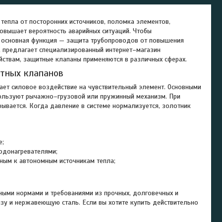
тепла от посторонних источников, поломка элементов,
повышает вероятность аварийных ситуаций. Чтобы
х основная функция — защита трубопроводов от повышения
 предлагает специализированный интернет–магазин
йствам, защитные клапаны применяются в различных сферах.
тных клапанов
ает силовое воздействие на чувствительный элемент. Основными
спользуют рычажно–грузовой или пружинный механизм. При
ывается. Когда давление в системе нормализуется, золотник
е;
одонагревателями;
ным к автономным источникам тепла;
ными нормами и требованиями из прочных, долговечных и
нзу и нержавеющую сталь. Если вы хотите купить действительно