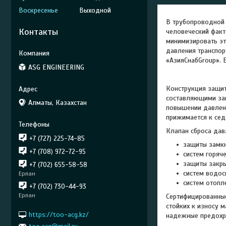
Воскресенье
Выходной
В трубопроводной 
Контакты
человеческий факт
минимизировать эт
давления транспор
«АзияСнабGroup». 
ASG ENGINEERING
Конструкция защит
составляющими зап
Алматы, Казахстан
повышении давлени
прижимается к сед
Клапан сброса дав
+7 (727) 225-74-85
защиты замкн
+7 (708) 972-72-95
систем горяч
защиты закры
+7 (702) 655-58-58
систем водос
Ерлан
систем отопл
+7 (702) 730-44-93
Ерлан
Сертифицированные
стойких к износу 
https://too-acg.kz/
надежные предохра