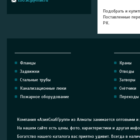
too.acg@mail.ru
Подобрать и купит
Поставленные пере
РК.
______________________________
_____________
Фланцы
Краны
Задвижки
Отводы
Стальные трубы
Затворы
Канализационные люки
Счётчики
Пожарное оборудование
Переходы
Компания «АзияСнабГрупп» из Алматы занимается оптовыми и
На нашем сайте есть цены, фото, характеристики и другая ин
Богатство нашего каталога вас приятно удивит. Всегда в на