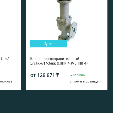
Купить
17нж/
Клапан предохранительный
17с7нж/17с6нж (СППК 4 Р/СППК 4)
от 128 871 ₸
В наличии
 розницу
Оптом и в розницу