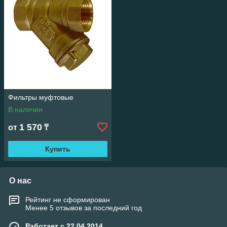
сетчатых фильтров можно прямо на сайте. Для уточнения
деталей можно звонить по телефонам, указанным в разделе
"Контакты". Мы работаем по предоплате 100% или 50% с
отсрочкой платежа по договору. Максимально быстрый сбор
товара на складе, бесплатная доставка по Алматы, платная
доставка во все регионы Казахстана в короткие сроки.
Фильтры муфтовые
В наличии
1 570
от
₸
Купить
О нас
Рейтинг не сформирован
Менее 5 отзывов за последний год
Работает с 22.04.2014