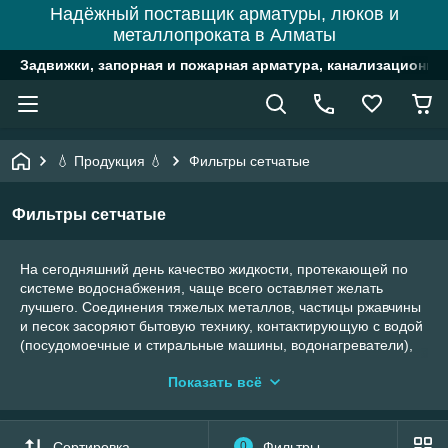
Надёжный поставщик арматуры, люков и
металлопроката в Алматы
Задвижки, запорная и пожарная арматура, канализационн
💧 Продукция 💧
Фильтры сетчатые
Фильтры сетчатые
На сегодняшний день качество жидкости, протекающей по
системе водоснабжения, чаще всего оставляет желать
лучшего. Соединения тяжелых металлов, частицы ржавчины
и песок засоряют бытовую технику, контактирующую с водой
(посудомоечные и стиральные машины, водонагреватели),
что приводит к ее преждевременному выходу из строя.
Показать всё
Данную проблему может решить
фильтр
предварительной
очистки. Его рекомендуется устанавливать перед счетчиком
воды, насосом, а также иными видами измерительных
устройств.
Сортировка
0
Фильтры