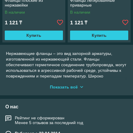
Фланцы плоские из
Фланцы легированные
нержавейки
приварные
В наличии
В наличии
1 121
1 121
₸
₸
Купить
Купить
Нержавеющие фланцы – это вид запорной арматуры,
изготовленной из нержавеющей стали. Фланцы
обеспечивают герметичное соединение трубопровода, могут
использоваться в агрессивной рабочей среде, устойчивы к
повреждениям и перепадам температур. Широко
применяются в различных отраслях промышленности,
Показать всё
системах вентиляции и канализации, коммунальных
трубопроводах. Устойчивость к коррозии и высокая
прочность нержавеющих фланцев способствует их
длительному и многофункциональному эксплуатированию в
О нас
различных условиях.
На сайте нашей компании «АзияСнабГрупп» представлены
Рейтинг не сформирован
Менее 5 отзывов за последний год
нержавеющие фланцы любых видов и категорий – плоские,
резьбовые, воротниковые. Вы сможете приобрести запорную