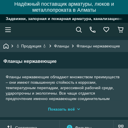
Надёжный поставщик арматуры, люков и
металлопроката в Алматы
Задвижки, запорная и пожарная арматура, канализационн
💧 Продукция 💧
Фланцы
Фланцы нержавеющие
Фланцы нержавеющие
Фланцы нержавеющие обладают множеством преимуществ
– они имеют повышенную стойкость к коррозии,
температурным перепадам, агрессивной рабочей среде,
ударопрочны и экологичны. Все чаще отдается
предпочтение именно нержавеющим соединительным
элементам трубопровода, которые широко используются в
Показать всё
химической, металлургической, фармацевтической и
пищевой промышленности, в ЖКХ, канализациях и системах
вентиляции.
Сортировка
0
Фильтры