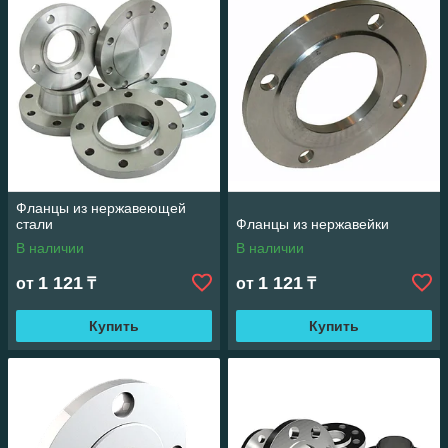
или с 50% отсрочкой платежа по договору. Имеем систему
скидок и систему лояльности к нашим постоянным клиентам!
Фланцы из нержавеющей
стали
Фланцы из нержавейки
В наличии
В наличии
1 121
1 121
от
₸
от
₸
Купить
Купить