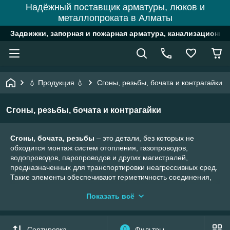
Надёжный поставщик арматуры, люков и
металлопроката в Алматы
Задвижки, запорная и пожарная арматура, канализационн
💧 Продукция 💧
Сгоны, резьбы, бочата и контрагайки
Сгоны, резьбы, бочата и контрагайки
Сгоны, бочата, резьбы
– это детали, без которых не
обходится монтаж систем отопления, газопроводов,
водопроводов, паропроводов и других магистралей,
предназначенных для транспортировки неагрессивных сред.
Такие элементы обеспечивают герметичность соединения,
снижают трудоемкость монтажа трубопроводов и повышают
Показать всё
их ремонтопригодность.
Основные характеристики и условия работы деталей:
размеры и форма деталей соответствует ГОСТ
Сортировка
0
Фильтры