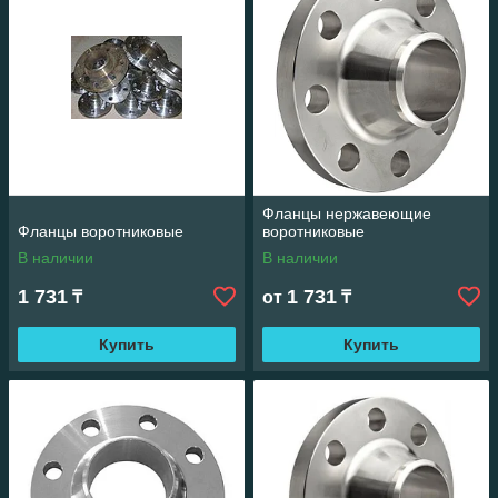
описанием фланцев воротниковых, для уточнения деталей
обращайтесь в раздел «Контакты».
Фланцы нержавеющие
Фланцы воротниковые
воротниковые
В наличии
В наличии
1 731
1 731
₸
от
₸
Купить
Купить