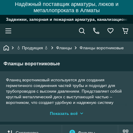
Надёжный поставщик арматуры, люков и
металлопроката в Алматы
Задвижки, запорная и пожарная арматура, канализационн
💧 Продукция 💧
Фланцы
Фланцы воротниковые
Фланцы воротниковые
Фланец воротниковый используется для создания
герметичного соединения частей трубы и подходит для
трубопроводов с высоким давлением. Представляет собой
круглый металлический диск с выступающей частью –
воротником, что создает удобную и надежную систему
крепления и повышает устойчивость трубопровода.
Показать всё
Область использования
фланцев воротниковых
Сортировка
0
Фильтры