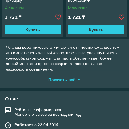
приварку
нержавейки
В наличии
В наличии
1 731
1 731
₸
₸
Купить
Купить
Фланцы воротниковые отличаются от плоских фланцев тем,
что имеют специальный «воротник» - выступающую часть
конусообразной формы. Эта часть обеспечивает более
легкий монтаж и процесс сварки, а также повышает
надежность соединения.
Воротниковые фланцы распространенно применяются в
Показать всё
крупногабаритных трубопроводах с высоким давлением, они
устойчивы к коррозии, могут применяться в агрессивной
рабочей среде.
О нас
На сайте нашей компании вы сможете приобрести
воротниковые фланцы по самым выгодным оптовым и
Рейтинг не сформирован
розничным условиям. Мы поставляем запорную арматуру
Менее 5 отзывов за последний год
напрямую от ведущих заводов-производителей РФ,
Германии, Дании, КНР и можем предложить лучшее
Работает с 22.04.2014
соотношение цены и качества. Благодаря работе без