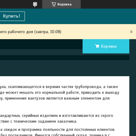
Корзина
Купить!
го рабочего дня (завтра, 10.08)
Корзина
ха, скапливающегося в верхних частях трубопровода, а также
де может мешать его нормальной работе, приводить к выходу
му, применение вантузов является важным элементом для
тандартных, серийных изделиях и изготавливаются из серого
ствие с техническим заданием заказчика.
ма скидок и программа лояльности для постоянных клиентов.
ез посредников. Имеется собственный склад, техника в г.