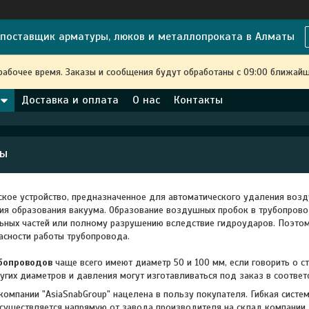
поставщик арматуры, люков и металлопроката в Алматы
рабочее время. Заказы и сообщения будут обработаны с 09:00 ближайше
Доставка и оплата
О нас
Контакты
зы
кое устройство, предназначенное для автоматического удаления возду
я образования вакуума. Образование воздушных пробок в трубопрово
льных частей или полному разрушению вследствие гидроударов. Поэто
асности работы трубопровода.
бопроводов
чаще всего имеют диаметр 50 и 100 мм, если говорить о с
ругих диаметров и давления могут изготавливаться под заказ в соответ
компании "AsiaSnabGroup" нацелена в пользу покупателя. Гибкая систе
существляется напрямую от завода производителя на склад компании, б