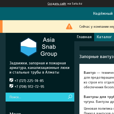
Создать сайт
на Satu.kz
Надёжный 
Сейчас у компании не
Главная
Каталог
Запорные ванту
Задвижки, запорная и пожарная
арматура, канализационные люки
и стальные трубы в Алматы
Вантуз
― техничес
для предотвращени
+7 (727) 225-74-85
из строя его отде
+7 (708) 972-72-95
обеспечения безоп
Вантузы для тру
чугуна. Вантузы д
Ценовая политика 
Приход вантузов о