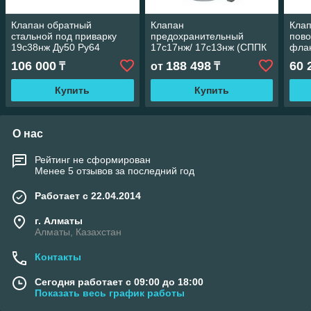
Клапан обратный
Клапан
Кла
стальной под приварку
предохранительный
пово
19с38нж Ду50 Ру64
17с17нж/ 17с13нж (СППК
фла
4 Р/СППК 4)
Ру4
106 000
188 498
60 
₸
от
₸
Купить
Купить
О нас
Рейтинг не сформирован
Менее 5 отзывов за последний год
Работает с 22.04.2014
г. Алматы
Алматы, Казахстан
Контакты
Сегодня работает с 09:00 до 18:00
Показать весь график работы