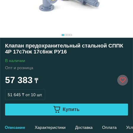
Клапан предохранительный стальной СППК
4Р 17с7нж 17с6нж РУ16
В наличии
Опт и розница
57 383
₸
51 645 ₸
от 10 шт.
Купить
Описание
Характеристики
Доставка
Оплата
Усл