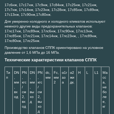
17с6нж, 17с17нж, 17с9нж, 17с84нж, 17с25нж, 17с21нж,
17с7нж, 17с14нж, 17с23нж, 17с28нж, 17с85нж, 17с89нж,
17с13нж, 17с90нж,17с80нж.
Для умеренно-холодного и холодного климатов используют
немного другие виды предохранительных клапанов:
17лс17нж, 17лс89нж, 17лс6нж, 17лс90нж, 17лс13нж,
17лс85нж, 17лс21нж, 17лс14нж, 17лс23нж, , 17лс89нж,
17лс80нж, 17лс25нж.
Производство клапанов СППК ориентировано на условное
давление от 1,6 МПа до 16 МПа.
Технические характеристики клапанов СППК
Ти
DN
PN
DN
PN
d
с
,
F
c
,
α
1
г
α
2
H
L
L
1
Ма
п
,
,
,
,
мм
мм
аз
жи
сс
мм
кгс
мм
кгс
2
а
дк.
а,
,
/
,
/
не
вх
см
вы
см
бо
од
2
,
хо
2
,
ле
вх
д
вы
е,
од
хо
кг
д