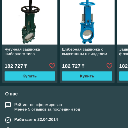
Чугунная задвижка
Шиберная задвижка с
Зад
шиберного типа
выдвижным шпинделем
фла
182 727
182 727
182
₸
₸
Купить
Купить
О нас
Рейтинг не сформирован
Менее 5 отзывов за последний год
Работает с 22.04.2014