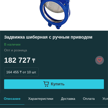
Задвижка шиберная с ручным приводом
В наличии
Опт и розница
182 727
₸
164 455 ₸
от 10 шт.
Купить
Описание
Характеристики
Доставка
Оплата
Усл