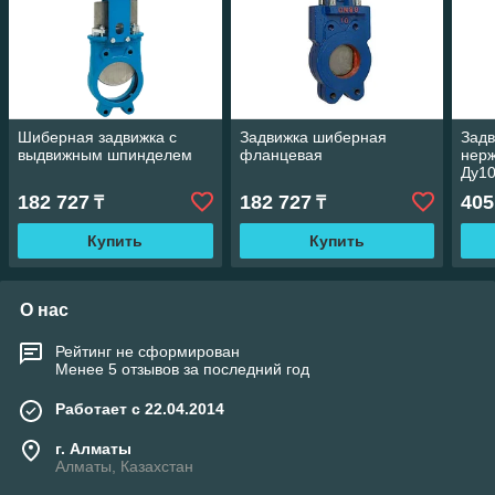
Шиберная задвижка с
Задвижка шиберная
Задв
выдвижным шпинделем
фланцевая
нер
Ду10
182 727
182 727
405
₸
₸
Купить
Купить
О нас
Рейтинг не сформирован
Менее 5 отзывов за последний год
Работает с 22.04.2014
г. Алматы
Алматы, Казахстан