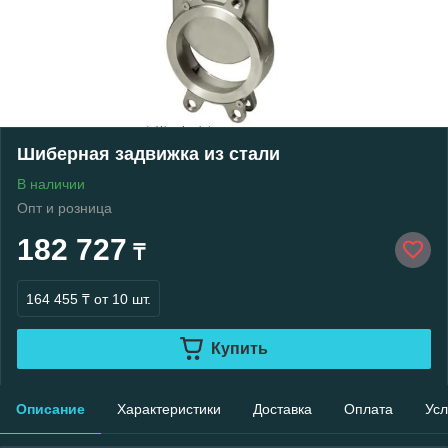
Шиберная задвижка из стали
В наличии
Опт и розница
182 727
₸
164 455 ₸
от 10 шт.
Купить
Описание
Характеристики
Доставка
Оплата
Усл