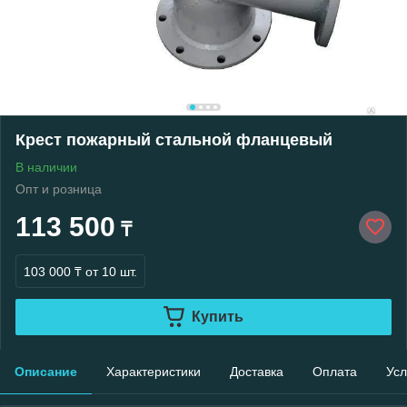
Крест пожарный стальной фланцевый
В наличии
Опт и розница
113 500
₸
103 000 ₸
от 10 шт.
Купить
Описание
Характеристики
Доставка
Оплата
Усл