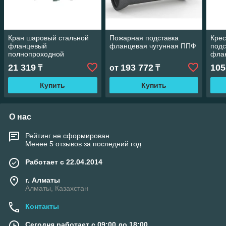
Кран шаровый стальной
Пожарная подставка
Крес
фланцевый
фланцевая чугунная ППФ
подс
полнопроходной
фла
двухсоставной Ру40
21 319
193 772
105
₸
от
₸
Купить
Купить
О нас
Рейтинг не сформирован
Менее 5 отзывов за последний год
Работает с 22.04.2014
г. Алматы
Алматы, Казахстан
Контакты
Сегодня работает с 09:00 до 18:00