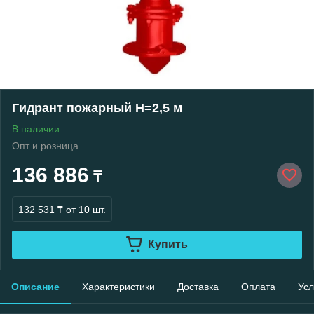
Гидрант пожарный H=2,5 м
В наличии
Опт и розница
136 886
₸
132 531 ₸
от 10 шт.
Купить
Описание
Характеристики
Доставка
Оплата
Усл