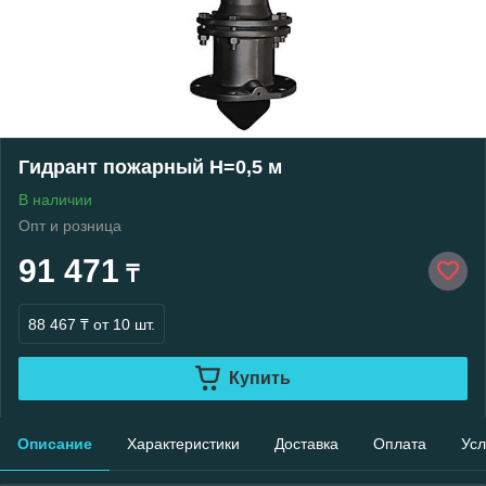
Гидрант пожарный H=0,5 м
В наличии
Опт и розница
91 471
₸
88 467 ₸
от 10 шт.
Купить
Описание
Характеристики
Доставка
Оплата
Усл