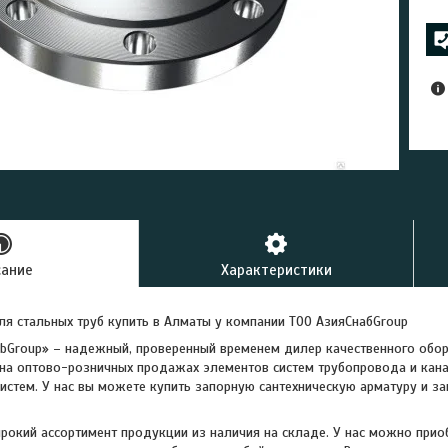
сание
Характеристики
я стальных труб купить в Алматы у компании ТОО АзияСнабGroup
bGroup» – надежный, проверенный временем дилер качественного обор
на оптово-розничных продажах элементов систем трубопровода и кан
истем. У нас вы можете купить запорную сантехническую арматуру и за
окий ассортимент продукции из наличия на складе. У нас можно прио