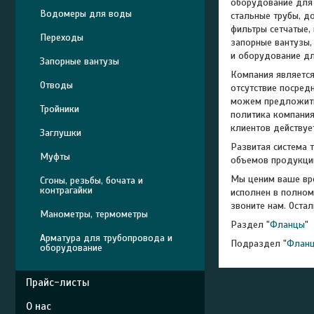
оборудование для 
Водомеры для воды
стальные трубы, д
фильтры сетчатые,
Переходы
запорные вантузы, 
и оборудование дл
Запорные вантузы
Компания является
Отводы
отсутствие посред
можем предложить 
Тройники
политика компания
клиентов действует
Заглушки
Развитая система 
Муфты
объемов продукци
Мы ценим ваше вре
Сгоны, резьбы, бочата и
контрагайки
исполнен в полном
звоните нам. Остал
Манометры, термометры
Раздел "
Фланцы
"
Арматура для трубопровода и
Подраздел "
Фланц
оборудование
Прайс-листы
О нас