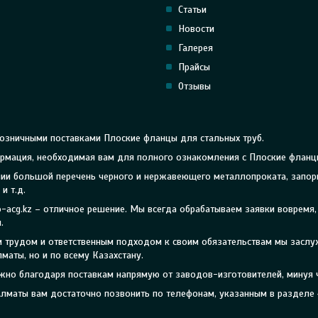
Статьи
Новости
Галерея
Прайсы
Отзывы
озничными поставками Плоские фланцы для стальных труб.
формация, необходимая вам для полного ознакомления с Плоские фланц
личии большой перечень черного и нержавеющего металлопроката, запо
и т.д.
o-acg.kz – отличное решение. Мы всегда обрабатываем заявки вовремя
.
ым трудом и ответственным подходом к своим обязательствам мы засл
маты, но и по всему Казахстану.
жно благодаря поставкам напрямую от заводов-изготовителей, минуя 
Алматы вам достаточно позвонить по телефонам, указанным в разделе 