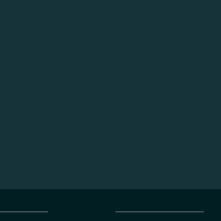
_________________
______________________________