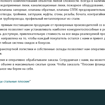
полного комплектования объектов любой сложности. Всегда в наличи
ождеприемные люки, канализационные люки, пожарное оборудование, в
 клапаны запорные, клапаны обратные, клапаны СППК предохранительн
отводы, тройники, заглушки, муфты, сгоны, резьбы, бочата, контрагайк
я трубопровода, профильный металлопрокат из стали.
 прямым поставщиком продукции от проверенных производителей со вс
ников позволяет нам устанавливать наиболее конкурентоспособные в 
доступную, привлекательную стоимость на все виды реализуемой про
 направлена на то, чтобы каждый покупатель остался с нами и привел 
 гибкая система скидок и бонусов.
транспортной логистики и собственные склады позволяют нам оператив
и.
мя и оперативно обрабатываем заказы. Сотрудничая с нами, вы можете
 объеме в максимально сжатые сроки. Чтобы заказать "Плоские фланцы
ьное мы берем на себя.
ы стальные плоские
"