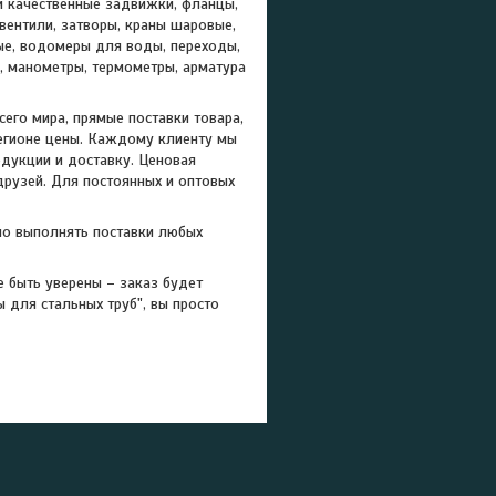
и качественные задвижки, фланцы,
ентили, затворы, краны шаровые,
ые, водомеры для воды, переходы,
и, манометры, термометры, арматура
его мира, прямые поставки товара,
регионе цены. Каждому клиенту мы
дукции и доставку. Ценовая
друзей. Для постоянных и оптовых
но выполнять поставки любых
 быть уверены – заказ будет
 для стальных труб", вы просто