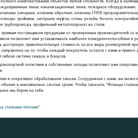
полного комплектования объектов любой сложности. Всегда в наличи
ождеприемные люки, канализационные люки, пожарное оборудование, в
 клапаны запорные, клапаны обратные, клапаны СППК предохранительн
отводы, тройники, заглушки, муфты, сгоны, резьбы, бочата, контрагайк
я трубопровода, профильный металлопрокат из стали.
 прямым поставщиком продукции от проверенных производителей со вс
ников позволяет нам устанавливать наиболее конкурентоспособные в 
доступную, привлекательную стоимость на все виды реализуемой про
 направлена на то, чтобы каждый покупатель остался с нами и привел 
 гибкая система скидок и бонусов.
транспортной логистики и собственные склады позволяют нам оператив
и.
мя и оперативно обрабатываем заказы. Сотрудничая с нами, вы можете
 объеме в максимально сжатые сроки. Чтобы заказать "Фланцы стальны
ьное мы берем на себя.
ы стальные плоские
"