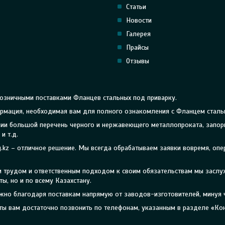
Статьи
Новости
Галерея
Прайсы
Отзывы
озничными поставками Фланцев стальных под приварку.
формация, необходимая вам для полного ознакомления с Фланцем сталь
личии большой перечень черного и нержавеющего металлопроката, запо
и т.д.
g.kz – отличное решение. Мы всегда обрабатываем заявки вовремя, оп
ым трудом и ответственным подходом к своим обязательствам мы засл
ы, но и по всему Казахстану.
жно благодаря поставкам напрямую от заводов-изготовителей, минуя 
ты вам достаточно позвонить по телефонам, указанным в разделе «Кон