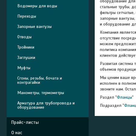
оборудование для 
Водомеры для воды
стальные трубы, д
фильтры сетчатые,
Переходы
запорные вантузы, 
и оборудование дл
Запорные вантузы
Компания является
Отводы
отсутствие посред
можем предложить 
Тройники
политика компания
клиентов действует
Заглушки
Развитая система 
Муфты
объемов продукци
Мы ценим ваше вре
Сгоны, резьбы, бочата и
контрагайки
исполнен в полном
звоните нам. Остал
Манометры, термометры
Раздел "
Фланцы
"
Арматура для трубопровода и
Подраздел "
Фланц
оборудование
Прайс-листы
О нас