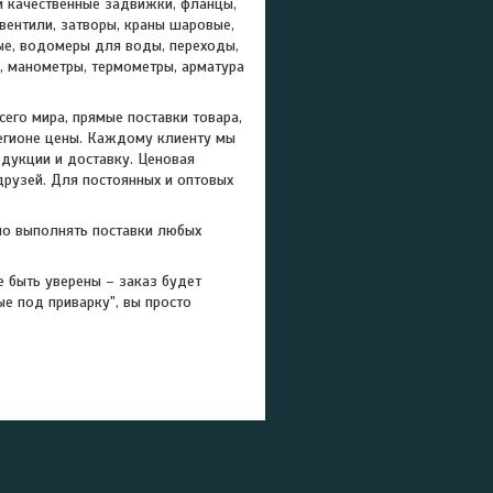
и качественные задвижки, фланцы,
ентили, затворы, краны шаровые,
ые, водомеры для воды, переходы,
и, манометры, термометры, арматура
его мира, прямые поставки товара,
регионе цены. Каждому клиенту мы
дукции и доставку. Ценовая
друзей. Для постоянных и оптовых
но выполнять поставки любых
 быть уверены – заказ будет
е под приварку", вы просто