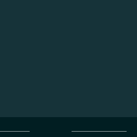
_________________
______________________________