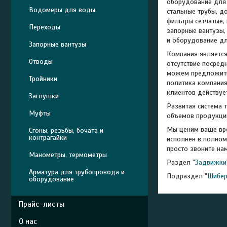
оборудование для 
Водомеры для воды
стальные трубы, д
фильтры сетчатые,
Переходы
запорные вантузы, 
и оборудование дл
Запорные вантузы
Компания является
Отводы
отсутствие посред
можем предложить 
Тройники
политика компания
клиентов действует
Заглушки
Развитая система 
Муфты
объемов продукци
Мы ценим ваше вре
Сгоны, резьбы, бочата и
контрагайки
исполнен в полном
просто звоните нам
Манометры, термометры
Раздел "
Задвижки
Арматура для трубопровода и
Подраздел "
Шибер
оборудование
Прайс-листы
О нас