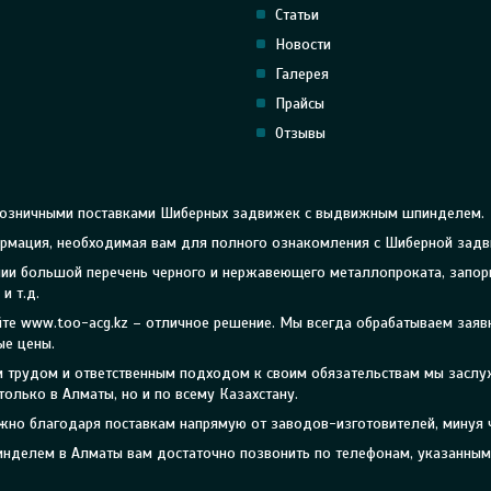
Статьи
Новости
Галерея
Прайсы
Отзывы
 розничными поставками Шиберных задвижек с выдвижным шпинделем.
нформация, необходимая вам для полного ознакомления с Шиберной за
личии большой перечень черного и нержавеющего металлопроката, запо
и т.д.
е www.too-acg.kz – отличное решение. Мы всегда обрабатываем заяв
ые цены.
ым трудом и ответственным подходом к своим обязательствам мы засл
лько в Алматы, но и по всему Казахстану.
жно благодаря поставкам напрямую от заводов-изготовителей, минуя 
делем в Алматы вам достаточно позвонить по телефонам, указанным 