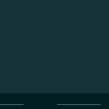
_________________
______________________________