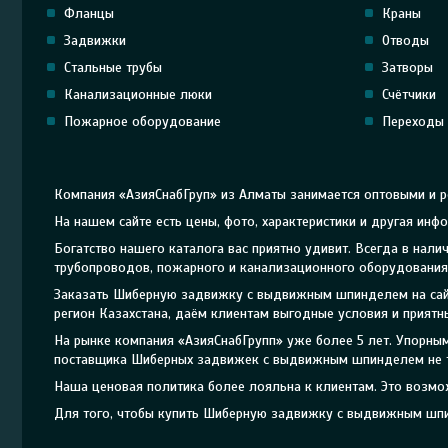
Фланцы
Краны
Задвижки
Отводы
Стальные трубы
Затворы
Канализационные люки
Счётчики
Пожарное оборудование
Переходы
Компания «АзияСнабГруп» из Алматы занимается оптовыми и
На нашем сайте есть цены, фото, характеристики и другая и
Богатство нашего каталога вас приятно удивит. Всегда в на
трубопроводов, пожарного и канализационного оборудования 
Заказать Шиберную задвижку с выдвижным шпинделем на сайт
регион Казахстана, даём клиентам выгодные условия и приятн
На рынке компания «АзияСнабГрупп» уже более 5 лет. Упорн
поставщика Шиберных задвижек с выдвижным шпинделем не то
Наша ценовая политика более лояльна к клиентам. Это возмо
Для того, чтобы купить Шиберную задвижку с выдвижным шпин