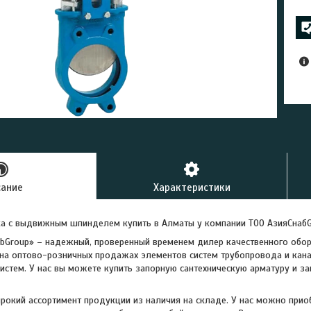
сание
Характеристики
а с выдвижным шпинделем купить в Алматы у компании ТОО АзияСнаб
bGroup» – надежный, проверенный временем дилер качественного обор
на оптово-розничных продажах элементов систем трубопровода и кан
истем. У нас вы можете купить запорную сантехническую арматуру и за
окий ассортимент продукции из наличия на складе. У нас можно прио