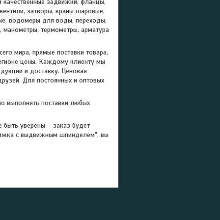
и качественные задвижки, фланцы,
ентили, затворы, краны шаровые,
ые, водомеры для воды, переходы,
и, манометры, термометры, арматура
его мира, прямые поставки товара,
регионе цены. Каждому клиенту мы
дукции и доставку. Ценовая
друзей. Для постоянных и оптовых
но выполнять поставки любых
 быть уверены – заказ будет
вижка с выдвижным шпинделем", вы