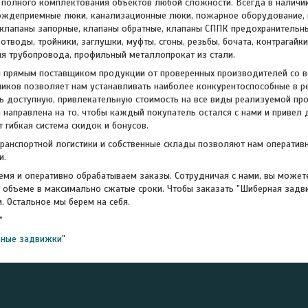
полного комплектования объектов любой сложности. Всегда в наличи
ождеприемные люки, канализационные люки, пожарное оборудование, в
 клапаны запорные, клапаны обратные, клапаны СППК предохранительн
отводы, тройники, заглушки, муфты, сгоны, резьбы, бочата, контрагайк
я трубопровода, профильный металлопрокат из стали.
 прямым поставщиком продукции от проверенных производителей со вс
ников позволяет нам устанавливать наиболее конкурентоспособные в 
доступную, привлекательную стоимость на все виды реализуемой про
 направлена на то, чтобы каждый покупатель остался с нами и привел 
 гибкая система скидок и бонусов.
транспортной логистики и собственные склады позволяют нам оператив
и.
мя и оперативно обрабатываем заказы. Сотрудничая с нами, вы можете
 объеме в максимально сжатые сроки. Чтобы заказать "Шиберная зад
. Остальное мы берем на себя.
"
ные задвижки
"