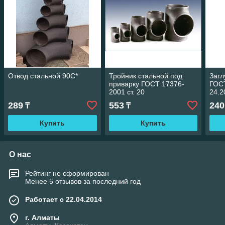
Отвод стальной 90С*
Тройник стальной под
Заг
приварку ГОСТ 17376-
ГОСТ
2001 ст. 20
24.2
289
553
240
₸
₸
Купить
Купить
О нас
Рейтинг не сформирован
Менее 5 отзывов за последний год
Работает с 22.04.2014
г. Алматы