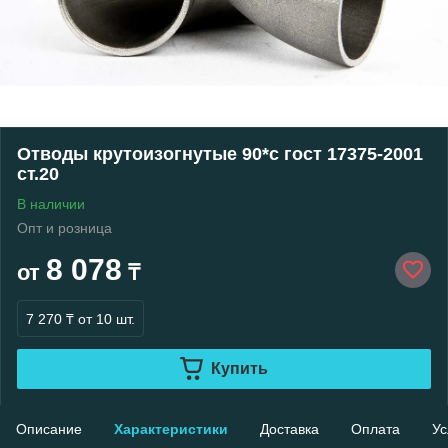
Отводы крутоизогнутые 90*с гост 17375-2001
ст.20
В наличии
Опт и розница
8 078
от
₸
7 270 ₸
от 10 шт.
Купить
Описание
Характеристики
Доставка
Оплата
Ус