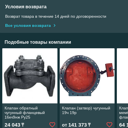
Условия возврата
Возврат товара в течение 14 дней по договоренности
Все условия возврата
Подобные товары компании
Клапан обратный
Клапан (затвор) чугунный
Кла
чугунный фланцевый
19ч 19р
мем
16кч9нж Ру25
фла
24 043
141 373
64 
₸
от
₸