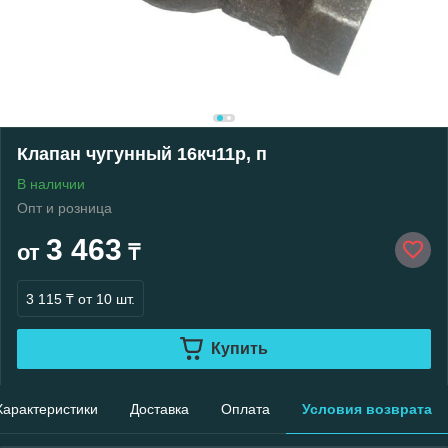
Клапан чугунный 16кч11р, п
В наличии
Опт и розница
3 463
от
₸
3 115 ₸
от 10 шт.
Купить
Характеристики
Доставка
Оплата
Условия возврата