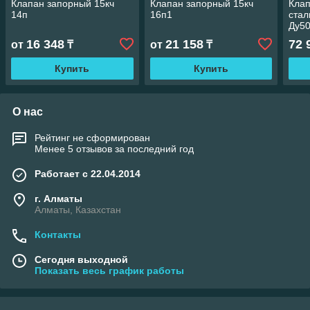
Клапан запорный 15кч
Клапан запорный 15кч
Кла
14п
16п1
ста
Ду50
16 348
21 158
72 
от
₸
от
₸
Купить
Купить
О нас
Рейтинг не сформирован
Менее 5 отзывов за последний год
Работает с 22.04.2014
г. Алматы
Алматы, Казахстан
Контакты
Сегодня выходной
Показать весь график работы