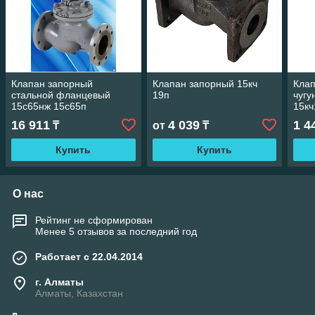
Клапан запорный
Клапан запорный 15кч
Кла
стальной фланцевый
19п
чуг
15с65нж 15с65п
15кч
16 911
4 039
1 4
₸
от
₸
Купить
Купить
О нас
Рейтинг не сформирован
Менее 5 отзывов за последний год
Работает с 22.04.2014
г. Алматы
Алматы, Казахстан