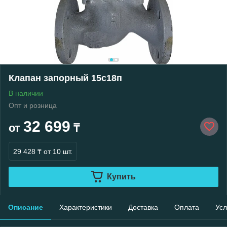
Клапан запорный 15с18п
В наличии
Опт и розница
32 699
от
₸
29 428 ₸
от 10 шт.
Купить
Описание
Характеристики
Доставка
Оплата
Усл