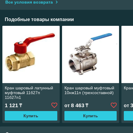
Все условия возврата
Подобные товары компании
Кран шаровый латунный
Кран шаровый муфтовый
Кран
муфтовый 11б27п
10нж11п (трехсоставной)
11б27п1
1 121
8 463
₸
от
₸
от
Купить
Купить