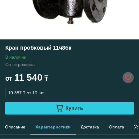
Кран пробковый 11ч8бк
В наличии
Опт и розница
11 540
от
₸
10 387 ₸
от 10 шт.
Купить
Описание
Характеристики
Доставка
Оплата
Ус