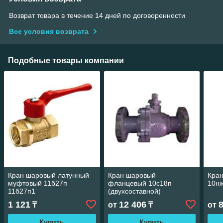
Возврат товара в течение 14 дней по договоренности
Все условия возврата
Подобные товары компании
Кран шаровый латунный
Кран шаровый
Кра
муфтовый 11б27п
фланцевый 10c18п
10нж
11б27п1
(двухсоставной)
1 121
12 406
₸
от
₸
от
Купить
Купить