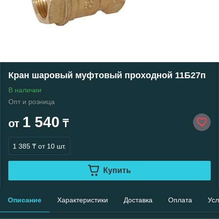
Кран шаровый муфтовый проходной 11Б27п
В наличии
Опт и розница
1 540
от
₸
1 385 ₸
от 10 шт.
Купить
Описание
Характеристики
Доставка
Оплата
Усл