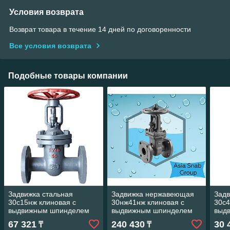
Условия возврата
Возврат товара в течение 14 дней по договоренности
Все условия возврата
Подобные товары компании
Задвижка стальная
Задвижка нержавеющая
Задв
30с15нж клиновая с
30нж41нж клиновая с
30с4
выдвижным шпинделем
выдвижным шпинделем
выд
фланцевая
фланцевая
фла
67 321
240 430
30 
₸
₸