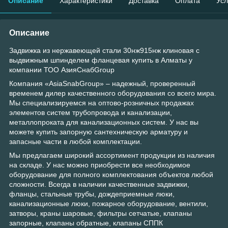
Описание
Характеристики
Доставка
Оплата
Усл
Описание
Задвижка из нержавеющей стали 30нж915нж клиновая с
выдвижным шпинделем фланцевая купить в Алматы у
компании ТОО АзияСнабGroup
Компания «AsiaSnabGroup» – надежный, проверенный
временем дилер качественного оборудования со всего мира.
Мы специализируемся на оптово-розничных продажах
элементов систем трубопровода и канализации,
металлопроката для канализационных систем. У нас вы
можете купить запорную сантехническую арматуру и
запасные части в любой комплектации.
Мы предлагаем широкий ассортимент продукции из наличия
на складе. У нас можно приобрести все необходимое
оборудование для полного комплектования объектов любой
сложности. Всегда в наличии качественные задвижки,
фланцы, стальные трубы, дождеприемные люки,
канализационные люки, пожарное оборудование, вентили,
затворы, краны шаровые, фильтры сетчатые, клапаны
запорные, клапаны обратные, клапаны СППК