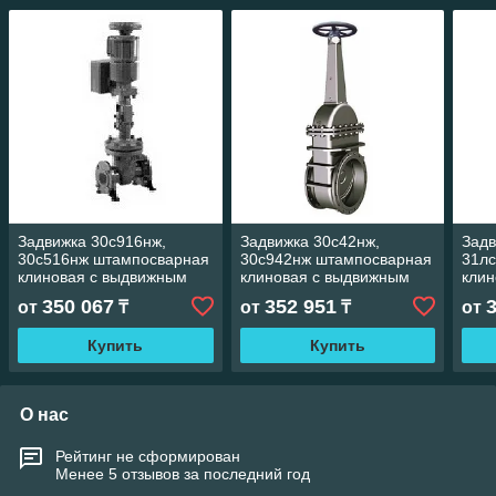
Задвижка 30с916нж,
Задвижка 30с42нж,
Задв
30с516нж штампосварная
30с942нж штампосварная
31л
клиновая с выдвижным
клиновая с выдвижным
клин
шпинделем под приварку
шпинделем фланцевая
шпин
350 067
352 951
от
₸
от
₸
от
или под приварку
Купить
Купить
О нас
Рейтинг не сформирован
Менее 5 отзывов за последний год