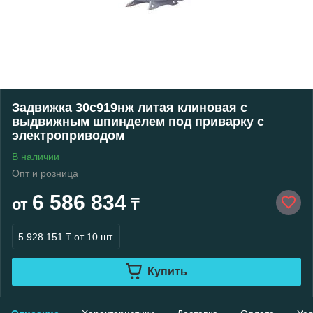
Задвижка 30с919нж литая клиновая с
выдвижным шпинделем под приварку с
электроприводом
В наличии
Опт и розница
6 586 834
от
₸
5 928 151 ₸
от 10 шт.
Купить