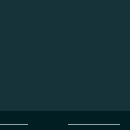
_________________
______________________________