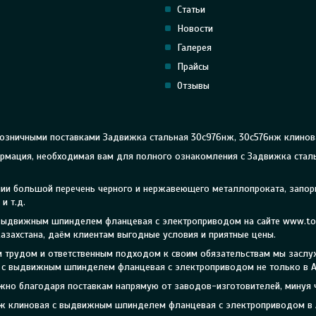
Статьи
Новости
Галерея
Прайсы
Отзывы
розничными поставками Задвижка стальная 30с976нж, 30с576нж клино
нформация, необходимая вам для полного ознакомления с Задвижка ст
личии большой перечень черного и нержавеющего металлопроката, запо
и т.д.
 выдвижным шпинделем фланцевая с электроприводом на сайте www.too
азахстана, даём клиентам выгодные условия и приятные цены.
ым трудом и ответственным подходом к своим обязательствам мы засл
с выдвижным шпинделем фланцевая с электроприводом не только в Ал
жно благодаря поставкам напрямую от заводов-изготовителей, минуя 
6нж клиновая с выдвижным шпинделем фланцевая с электроприводом в 