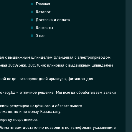
Главная
Каталог
Доставка и оплата
Контакты
О нас
вая с выдвижным шпинделем фланцевая с электроприводом.
альная 30с976нж, 30с576нж клиновая с выдвижным шпинделем
рной водо- газопроводной арматуры, фитингов для
-acg.kz – отличное решение. Мы всегда обрабатываем заявки
ужили репутацию надёжного и обязательного
маты, но и по всему Казахстану.
череду посредников.
Алматы вам достаточно позвонить по телефонам, указанным в