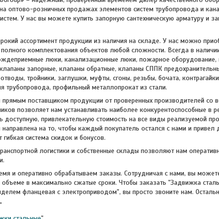
на оптово-розничных продажах элементов систем трубопровода и кан
истем. У нас вы можете купить запорную сантехническую арматуру и за
окий ассортимент продукции из наличия на складе. У нас можно прио
полного комплектования объектов любой сложности. Всегда в наличи
ождеприемные люки, канализационные люки, пожарное оборудование, в
 клапаны запорные, клапаны обратные, клапаны СППК предохранительн
отводы, тройники, заглушки, муфты, сгоны, резьбы, бочата, контрагайк
я трубопровода, профильный металлопрокат из стали.
 прямым поставщиком продукции от проверенных производителей со вс
ников позволяет нам устанавливать наиболее конкурентоспособные в 
доступную, привлекательную стоимость на все виды реализуемой про
 направлена на то, чтобы каждый покупатель остался с нами и привел 
 гибкая система скидок и бонусов.
транспортной логистики и собственные склады позволяют нам оператив
и.
мя и оперативно обрабатываем заказы. Сотрудничая с нами, вы можете
 объеме в максимально сжатые сроки. Чтобы заказать "Задвижка стал
елем фланцевая с электроприводом", вы просто звоните нам. Остальн
"
жки стальные
"