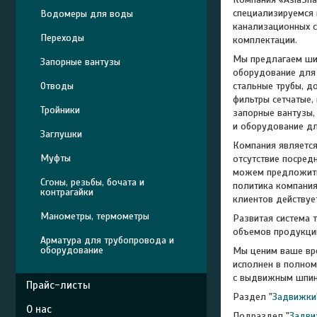
специализируемся 
Водомеры для воды
канализационных с
Переходы
комплектации.
Мы предлагаем шир
Запорные вантузы
оборудование для 
Отводы
стальные трубы, д
фильтры сетчатые,
Тройники
запорные вантузы, 
и оборудование дл
Заглушки
Компания является
Муфты
отсутствие посред
можем предложить 
Сгоны, резьбы, бочата и
политика компания
контрагайки
клиентов действует
Манометры, термометры
Развитая система 
объемов продукци
Арматура для трубопровода и
оборудование
Мы ценим ваше вре
исполнен в полном
с выдвижным шпинд
Прайс-листы
Раздел "
Задвижки
О нас
Подраздел "
Задви