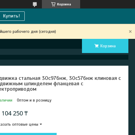
Корзина
Купить!
йшего рабочего дня (сегодня)
Корзина
движка стальная 30с976нж, 30с576нж клиновая с
движным шпинделем фланцевая с
ектроприводом
аличии
Оптом и в розницу
т
104 250 ₸
азать оптовые цены