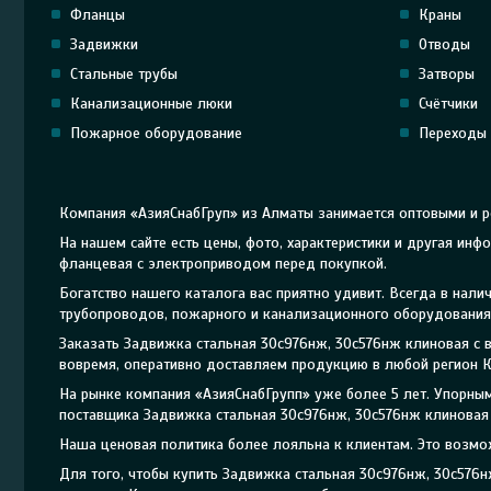
Фланцы
Краны
Задвижки
Отводы
Стальные трубы
Затворы
Канализационные люки
Счётчики
Пожарное оборудование
Переходы
Компания «АзияСнабГруп» из Алматы занимается оптовыми и 
На нашем сайте есть цены, фото, характеристики и другая и
фланцевая с электроприводом перед покупкой.
Богатство нашего каталога вас приятно удивит. Всегда в на
трубопроводов, пожарного и канализационного оборудования 
Заказать Задвижка стальная 30с976нж, 30с576нж клиновая с
вовремя, оперативно доставляем продукцию в любой регион К
На рынке компания «АзияСнабГрупп» уже более 5 лет. Упорн
поставщика Задвижка стальная 30с976нж, 30с576нж клиновая 
Наша ценовая политика более лояльна к клиентам. Это возмо
Для того, чтобы купить Задвижка стальная 30с976нж, 30с57