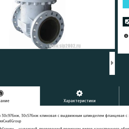
сание
Характеристики
я 30с976нж, 30с576нж клиновая с выдвижным шпинделем фланцевая с 
ияСнабGroup
bGroup» – надежный, проверенный временем дилер качественного обор