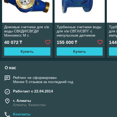
Домовые счетчики для х/в
Турбинные счетчики воды
Турб
воды СВХДИ/СВГДИ
для х/в СВТХ/СВТГ с
для 
Миномесс М с
импульсным датчиком
имп
импульсным датчиком, с
40 072
155 000
144
₸
₸
присоединением
Купить
Купить
О нас
Рейтинг не сформирован
Менее 5 отзывов за последний год
Работает с 22.04.2014
г. Алматы
Алматы, Казахстан
Контакты