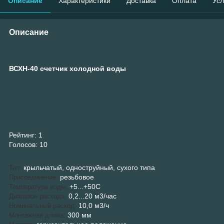
Описание
Характеристики
Доставка
Оплата
Усл
Описание
ВСХН-40 счетчик холодной воды
Рейтинг:
1
Голосов:
10
крыльчатый, одноструйный, сухого типа
Тип:
резьбовое
Присоединение:
+5...+50С
Температура воды:
0,2...20 м3/час
Диапазон расхода:
10,0 м3/ч
Номинальный расход:
300 мм
Монтажная длина: