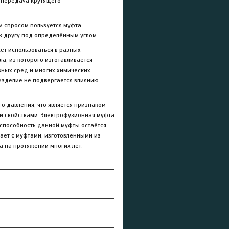
 передача крутящего
м спросом пользуется муфта
к другу под определённым углом.
жет использоваться в разных
ла, из которого изготавливается
вных сред и многих химических
изделие не подвергается влиянию
о давления, что является признаком
и свойствами.
Электрофузионная муфта
 способность данной муфты остаётся
вает с муфтами, изготовленными из
 на протяжении многих лет.