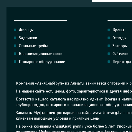
______________________________
_____________
Фланцы
Краны
Задвижки
Отводы
Стальные трубы
Затворы
Канализационные люки
Счётчики
Пожарное оборудование
Переходы
Компания «АзияСнабГруп» из Алматы занимается оптовыми и 
На нашем сайте есть цены, фото, характеристики и другая ин
Богатство нашего каталога вас приятно удивит. Всегда в на
трубопроводов, пожарного и канализационного оборудования 
Заказать Муфта электросварная на сайте www.too-acg.kz – о
клиентам выгодные условия и приятные цены.
На рынке компания «АзияСнабГрупп» уже более 5 лет. Упорн
поставщика Муфта электросварная не только в Алматы, но и п