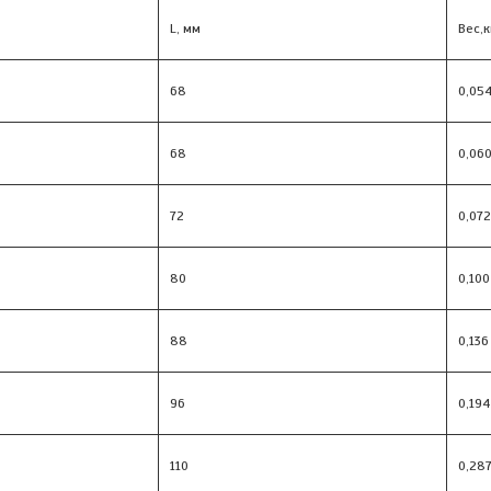
L, мм
Вес,к
68
0,05
68
0,06
72
0,072
80
0,100
88
0,136
96
0,194
110
0,28