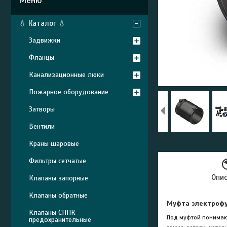
💧 Каталог 💧
Задвижки
Фланцы
Канализационные люки
Пожарное оборудование
Затворы
Вентили
Краны шаровые
Фильтры сетчатые
Опи
Клапаны запорные
Клапаны обратные
Муфта электрофу
Клапаны СППК
Под муфтой понимают
предохранительные