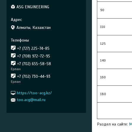
ASG ENGINEERING
90
110
Алматы, Казахстан
125
+7 (727) 225-74-85
+7 (708) 972-72-95
140
+7 (702) 655-58-58
Ерлан
+7 (702) 730-44-93
160
Ерлан
https://too-acg.kz/
180
too.acg@mail.ru
Раздел на сайте:
М