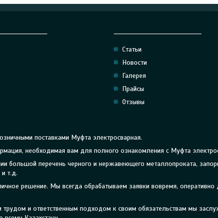
_________________
______________________________
Статьи
Новости
Галерея
Прайсы
Отзывы
розничными поставками Муфта электросварная.
формация, необходимая вам для полного ознакомления с Муфта электро
личии большой перечень черного и нержавеющего металлопроката, запо
и т.д.
тличное решение. Мы всегда обрабатываем заявки вовремя, оперативно
ым трудом и ответственным подходом к своим обязательствам мы засл
о всему Казахстану.