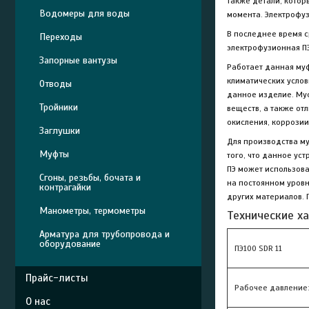
также детали, кото
Водомеры для воды
момента.
Электрофу
В последнее время с
Переходы
электрофузионная П
Запорные вантузы
Работает данная муфт
климатических услов
Отводы
данное изделие. Муф
Тройники
веществ, а также о
окисления, коррозии
Заглушки
Для производства му
Муфты
того, что данное ус
ПЭ
может использоват
Сгоны, резьбы, бочата и
на постоянном уровн
контрагайки
других материалов.
Манометры, термометры
Технические х
Арматура для трубопровода и
оборудование
ПЭ100 SDR 11
Прайс-листы
Рабочее давление: 
О нас