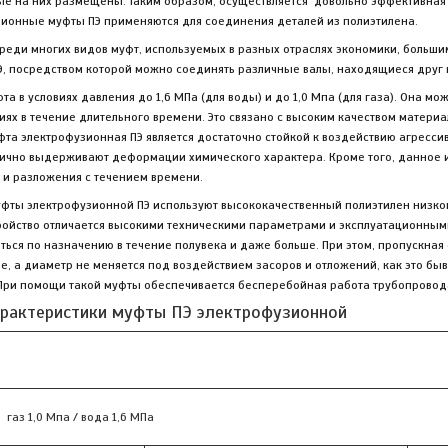
рые на них размещены. Таким образом, осуществляется довольно эффективная
зионные муфты ПЭ
применяются для соединения деталей из полиэтилена.
реди многих видов муфт, используемых в разных отраслях экономики, больши
Э, посредством которой можно соединять различные валы, находящиеся друг 
а в условиях давления до 1,6 МПа (для воды) и до 1,0 Мпа (для газа). Она мо
иях в течение длительного времени. Это связано с высоким качеством материа
та электрофузионная ПЭ является достаточно стойкой к воздействию агресси
тлично выдерживают деформации химического характера. Кроме того, данное 
 и разложения с течением времени.
фты электрофузионной ПЭ используют высококачественный полиэтилен низког
тройство отличается высокими техническими параметрами и эксплуатационным
ься по назначению в течение полувека и даже больше. При этом, пропускная
е, а диаметр не меняется под воздействием засоров и отложений, как это бы
 При помощи такой муфты обеспечивается бесперебойная работа трубопровода
арактеристики муфты ПЭ электрофузионной
газ 1,0 Мпа / вода 1,6 МПа