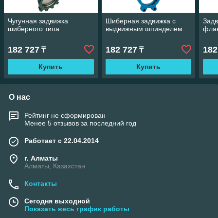
Чугунная задвижка
Шиберная задвижка с
Зад
шиберного типа
выдвижным шпинделем
фла
182 727
182 727
182
₸
₸
Купить
Купить
О нас
Рейтинг не сформирован
Менее 5 отзывов за последний год
Работает с 22.04.2014
г. Алматы
Алматы, Казахстан
Контакты
Сегодня выходной
Показать весь график работы