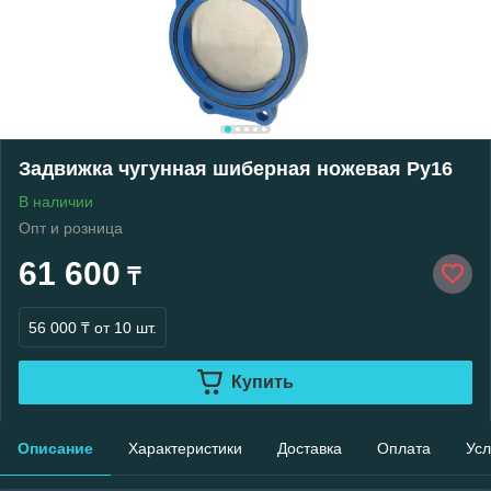
Задвижка чугунная шиберная ножевая Ру16
В наличии
Опт и розница
61 600
₸
56 000 ₸
от 10 шт.
Купить
Описание
Характеристики
Доставка
Оплата
Усл