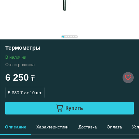
Термометры
В наличии
Опт и розница
6 250
₸
5 680 ₸
от 10 шт.
Купить
Описание
Характеристики
Доставка
Оплата
Усл