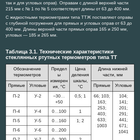
так и для угловых оправ). Оправам с длиной верхней части
215 мм с № 1 по № 5 соответствуют длины от 63 до 400 мм.
С жидкостными термометрами типа ТТЖ поставляют оправы
с глубиной погружения для прямых и угловых оправ от 63 до
400 мм. Длины верхней части прямых оправ 165 и 250 мм,
угловых — 185 и 265 мм.
Таблица 3.1. Технические характеристики
стеклянных ртутных термометров типа ТТ
Обозначение
Предел
Цена
Длина нижней
термометров
ы
деления
части, мм
измерен
шкалы,
Прямые
Угловые
Прямые
Угловые
ия, °С
°С
П-2
У-2
−30…
0,5; 1
66; 103;
104;
+50
163;
141;
253;
201;
П-4
У-4
0…100
1
403;
291;
633;
441;
П-5
У-5
0…160
1; 2
1003
671;
П-6
У-6
0…200
1041
П-7
У-7
0…300
2