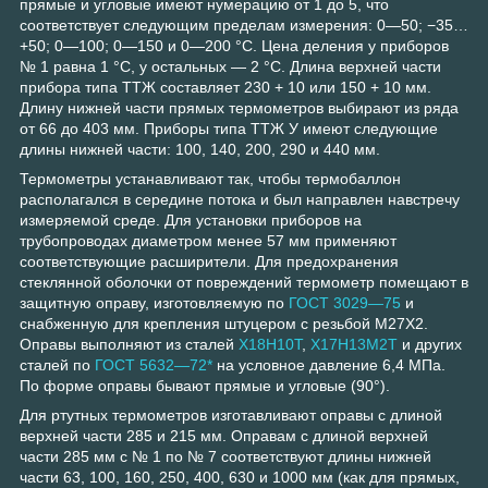
прямые и угловые имеют нумерацию от 1 до 5, что
соответствует следующим пределам измерения: 0—50; −35…
+50; 0—100; 0—150 и 0—200 °С. Цена деления у приборов
№ 1 равна 1 °С, у остальных — 2 °С. Длина верхней части
прибора типа ТТЖ составляет 230 + 10 или 150 + 10 мм.
Длину нижней части прямых термометров выбирают из ряда
от 66 до 403 мм. Приборы типа ТТЖ У имеют следующие
длины нижней части: 100, 140, 200, 290 и 440 мм.
Термометры устанавливают так, чтобы термобаллон
располагался в середине потока и был направлен навстречу
измеряемой среде. Для установки приборов на
трубопроводах диаметром менее 57 мм применяют
соответствующие расширители. Для предохранения
стеклянной оболочки от повреждений термометр помещают в
защитную оправу, изготовляемую по
ГОСТ 3029—75
и
снабженную для крепления штуцером с резьбой М27Х2.
Оправы выполняют из сталей
Х18Н10Т
,
Х17Н13М2Т
и других
сталей по
ГОСТ 5632—72*
на условное давление 6,4 МПа.
По форме оправы бывают прямые и угловые (90°).
Для ртутных термометров изготавливают оправы с длиной
верхней части 285 и 215 мм. Оправам с длиной верхней
части 285 мм с № 1 по № 7 соответствуют длины нижней
части 63, 100, 160, 250, 400, 630 и 1000 мм (как для прямых,