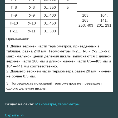
П-8
У-8
0…350
5
П-9
У-9
0…400
103;
104;
163;
141;
П-10
У-10
0…450
253; 403
201; 291
П-11
У-11
0…500
Примечания:
1. Длина верхней части термометров, приведенных в
таблице, равна 240 мм. Термометры П-2…П-6 и У-2…У-6 с
максимальной ценой деления шкалы выпускаются с длиной
верхней части 160 мм и длиной нижней части 63—403 мм и
104—441 мм соответственно.
2. Диаметр верхней части термометра равен 20 мм, нижней
не более 8,5 мм.
3. Погрешность показаний термометров не превышает
одного деления шкалы.
Раздел на сайте:
Манометры, термометры
Скрыть