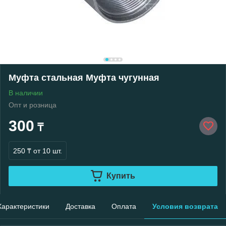
Муфта стальная Муфта чугунная
В наличии
Опт и розница
300
₸
250 ₸
от 10 шт.
Купить
Характеристики
Доставка
Оплата
Условия возврата