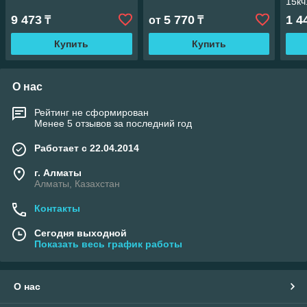
15кч
9 473
5 770
1 4
₸
от
₸
Купить
Купить
О нас
Рейтинг не сформирован
Менее 5 отзывов за последний год
Работает с 22.04.2014
г. Алматы
Алматы, Казахстан
Контакты
Сегодня выходной
Показать весь график работы
О нас