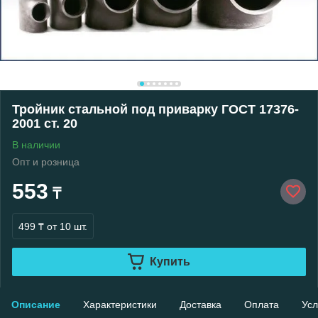
Тройник стальной под приварку ГОСТ 17376-
2001 ст. 20
В наличии
Опт и розница
553
₸
499 ₸
от 10 шт.
Купить
Описание
Характеристики
Доставка
Оплата
Усл