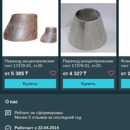
Переход эксцентрические
Переход концентрические
Фла
гост 17378-01, ст.20
гост 17378-01, ст.20
гост
5 385
4 327
от
₸
от
₸
от
Купить
Купить
О нас
Рейтинг не сформирован
Менее 5 отзывов за последний год
Работает с 22.04.2014