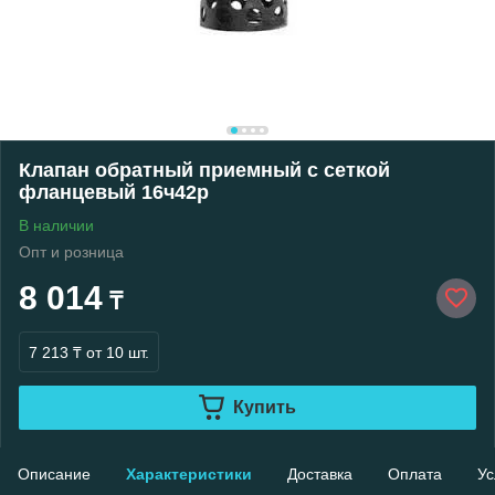
Клапан обратный приемный с сеткой
фланцевый 16ч42р
В наличии
Опт и розница
8 014
₸
7 213 ₸
от 10 шт.
Купить
Описание
Характеристики
Доставка
Оплата
Ус