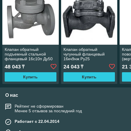
Клапан обратный
Клапан обратный
Кла
подъемный стальной
чугунный фланцевый
пов
фланцевый 16с10п Ду50
16кч9нж Ру25
(вер
Ру16
фла
48 043
24 043
21 
₸
₸
19кч
Купить
Купить
О нас
Рейтинг не сформирован
Менее 5 отзывов за последний год
Работает с 22.04.2014