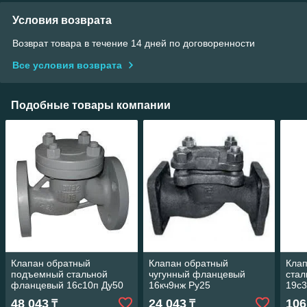
Условия возврата
Возврат товара в течение 14 дней по договоренности
Все условия возврата
Подобные товары компании
Клапан обратный
Клапан обратный
Кла
подъемный стальной
чугунный фланцевый
стал
фланцевый 16с10п Ду50
16кч9нж Ру25
19с3
Ру16
48 043
24 043
106
₸
₸