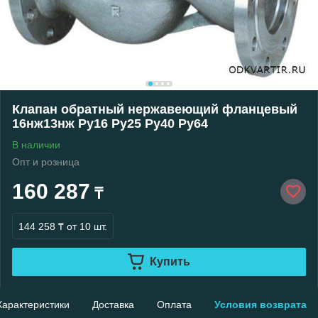
Клапан обратный нержавеющий фланцевый
16нж13нж Ру16 Ру25 Ру40 Ру64
В наличии
Опт и розница
160 287
₸
144 258 ₸
от 10 шт.
Купить
Характеристики
Доставка
Оплата
Условия возврата