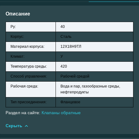
Описание
Ру:
40
Корпус:
Сталь
Материал корпуса:
12Х18Н9ТЛ
Климат:
У
Температура среды:
420
Способ управления:
Рабочей средой
Рабочая среда:
Вода и пар, газообразные среды,
нефтепродукты
Тип присоединения:
Фланцевое
Раздел на сайте:
Клапаны обратные
Скрыть