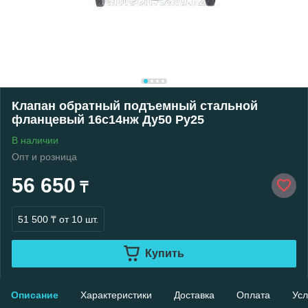
Клапан обратный подъемный стальной
фланцевый 16с14нж Ду50 Ру25
В наличии
Опт и розница
56 650
₸
51 500 ₸
от 10 шт.
Купить
Описание
Характеристики
Доставка
Оплата
Усл