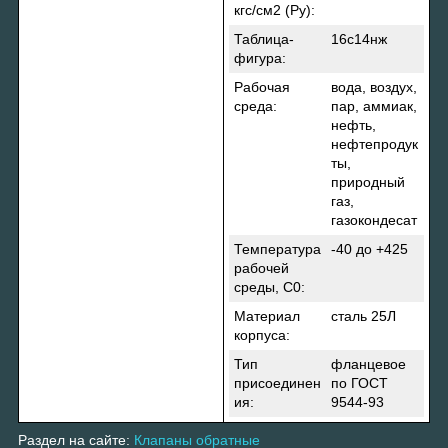
кгс/см
2
(Ру):
Таблица-
16с14нж
фигура:
Рабочая
вода, воздух,
среда:
пар, аммиак,
нефть,
нефтепродук
ты,
природный
газ,
газокондесат
Температура
-40 до +425
рабочей
среды, C
0
:
Материал
сталь 25Л
корпуса:
Тип
фланцевое
присоединен
по ГОСТ
ия:
9544-93
Раздел на сайте:
Клапаны обратные