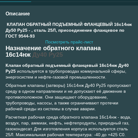
Описание
КЛАПАН ОБРАТНЫЙ ПОДЪЕМНЫЙ ФЛАНЦЕВЫЙ 16с14нж
Ду50 Ру25 - , сталь 25Л, присоединение фланцевое по
ГОСТ 9544-93
Посмотреть прайс-лист
Назначение обратного клапана
16с14нж
Ду40 Ру25
Клапан обратный подъемный фланцевый 16с14нж Ду40
Ру25
используется в трубопроводах коммунальной сферы,
энергосистем и нефте-газовой промышленности.
Обратные клапаны (затворы) 16с14нж Ду40 Ру25 пропускают
среду в одном направлении и не допускают её движение в
противоположном. Они защищают оборудование,
трубопроводы, насосы, а также ограничивают протечки
рабочей среды из системы в случае аварии.
Расчетная рабочая среда обратного клапана 16с14нж - вода,
воздух, пар, аммиак, нефть, нефтепродукты, природный газ,
газокондесат. Для изготовления корпуса используется сталь
25Л. Максимальная рабочая температура: -40 до +425 C
0
.