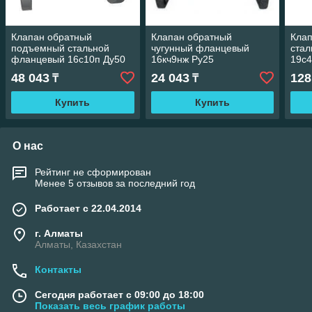
Клапан обратный
Клапан обратный
Кла
подъемный стальной
чугунный фланцевый
стал
фланцевый 16с10п Ду50
16кч9нж Ру25
19с4
Ру16
48 043
24 043
128
₸
₸
Купить
Купить
О нас
Рейтинг не сформирован
Менее 5 отзывов за последний год
Работает с 22.04.2014
г. Алматы
Алматы, Казахстан
Контакты
Сегодня работает с 09:00 до 18:00
Показать весь график работы