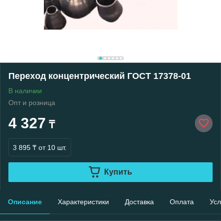
Переход концентрический ГОСТ 17378-01
В наличии
Опт и розница
4 327
₸
3 895 ₸
от 10 шт.
Купить
Описание
Характеристики
Доставка
Оплата
Усл