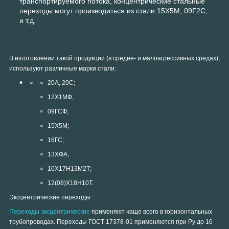
транспортируемого потока, концентрические стальные
переходы могут производиться из стали 15Х5М, 09Г2С,
и т.д.
В изготовлении такой продукции (в средне- и малоагрессивных средах),
используют различные марки стали:
20А, 20С;
12Х1МФ;
09ГСФ;
15Х5М;
16ГС;
13ХФА;
10Х17Н13М2Т;
12(08)Х18Н10Т.
Эксцентрические переходы
Переходы эксцентрические
применяют чаще всего в горизонтальных
трубопроводах. Переходы ГОСТ 17378-01 применяются при Ру до 16