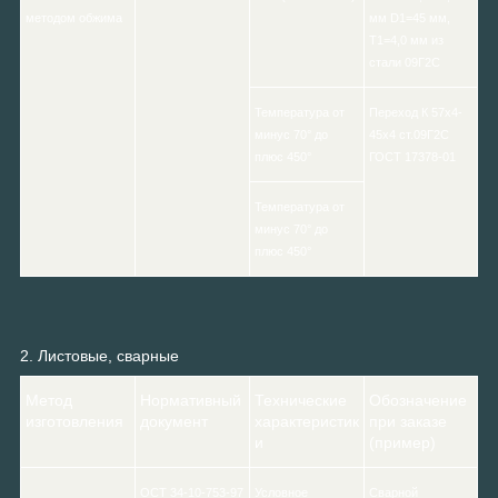
методом обжима
мм D1=45 мм,
Т1=4,0 мм из
стали 09Г2С
Температура от
Переход К 57х4-
минус 70° до
45х4 ст.09Г2С
плюс 450°
ГОСТ 17378-01
Температура от
минус 70° до
плюс 450°
2. Листовые, сварные
Метод
Нормативный
Технические
Обозначение
изготовления
документ
характеристик
при заказе
и
(пример)
ОСТ 34-10-753-97
Условное
Сварной