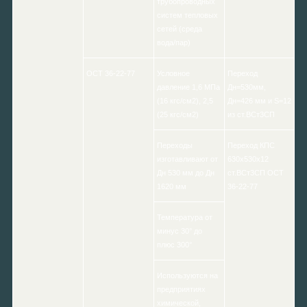
трубопроводных
систем тепловых
сетей (среда
вода/пар)
ОСТ 36-22-77
Условное
Переход
давление 1,6 МПа
Дн=530мм,
(16 кгс/см2), 2,5
Дн=426 мм и S=12
(25 кгс/см2)
из ст.ВСт3СП
Переходы
Переход КПС
изготавливают от
630x530x12
Дн 530 мм до Дн
ст.ВСт3СП ОСТ
1620 мм
36-22-77
Температура от
минус 30° до
плюс 300°
Используются на
предприятиях
химической,