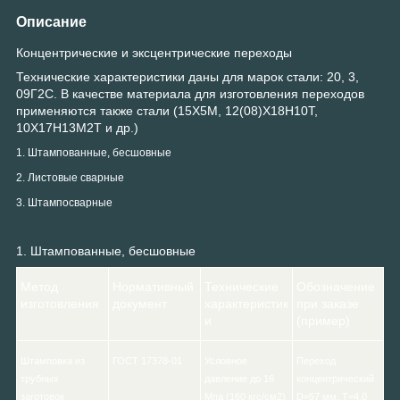
Описание
Концентрические и эксцентрические переходы
Технические характеристики даны для марок стали: 20, 3,
09Г2С. В качестве материала для изготовления переходов
применяются также стали (15Х5М, 12(08)Х18Н10Т,
10Х17Н13М2Т и др.)
1. Штампованные, бесшовные
2. Листовые сварные
3. Штампосварные
1. Штампованные, бесшовные
Метод
Нормативный
Технические
Обозначение
изготовления
документ
характеристик
при заказе
и
(пример)
Штамповка из
ГОСТ 17378-01
Условное
Переход
трубных
давление до 16
концентрический
заготовок
Мпа (160 кгс/см2)
D=57 мм, Т=4,0