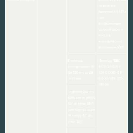
на рабочее
давление 8,5 МПа
при
коэффициенте
условий работы
m=0,6 в
климатическом
исполнении УХЛ
Переходы
Переход ПШС
изготавливают от
1020 (26К50) х
Дн 530 мм до Дн
720 (18К50)-8,5-
1420 мм
0,6-УХЛ ТУ 102-
488-95
Температура при
монтаже от минус
60° до плюс 150°;
при эксплуатации
от минус 40° до
плюс 150°