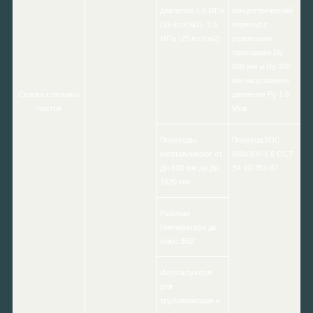
давление 1,6 МПа
концентрический
(16 кгс/см2), 2,5
переход с
МПа (25 кгс/см2)
условными
проходами Dу
600 мм и Dу 300
мм на условное
Сварка стальных
давление Ру 1.6
листов
Мпа
Переходы
Переход КПС
изготавливают от
600х300-1,6 ОСТ
Дн 630 мм до Дн
34-10-753-97
1620 мм
Рабочая
температура до
плюс 350°
Используются
для
трубопроводов и