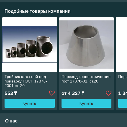
Подобные товары компании
Тройник стальной под
Переход концентрические
Пер
приварку ГОСТ 17376-
гост 17378-01, ст.20
2001 ст. 20
553
4 327
1 3
₸
от
₸
Купить
Купить
О нас