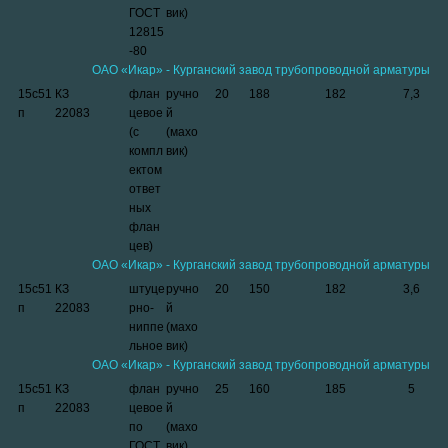
ГОСТ
вик)
12815
-80
ОАО «Икар» - Курганский завод трубопроводной арматуры
15с51
КЗ
флан
ручно
20
188
182
7,3
п
22083
цевое
й
(с
(махо
компл
вик)
ектом
ответ
ных
флан
цев)
ОАО «Икар» - Курганский завод трубопроводной арматуры
15с51
КЗ
штуце
ручно
20
150
182
3,6
п
22083
рно-
й
ниппе
(махо
льное
вик)
ОАО «Икар» - Курганский завод трубопроводной арматуры
15с51
КЗ
флан
ручно
25
160
185
5
п
22083
цевое
й
по
(махо
ГОСТ
вик)