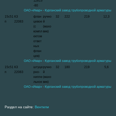
12815
-80
ОАО «Икар» - Курганский завод трубопроводной арматуры
15с51
КЗ
флан
ручно
32
222
219
12,3
п
22083
цевое
й
(с
(махо
компл
вик)
ектом
ответ
ных
флан
цев)
ОАО «Икар» - Курганский завод трубопроводной арматуры
15с51
КЗ
штуце
ручно
32
180
219
5,6
п
22083
рно-
й
ниппе
(махо
льное
вик)
ОАО «Икар» - Курганский завод трубопроводной арматуры
Раздел на сайте:
Вентили