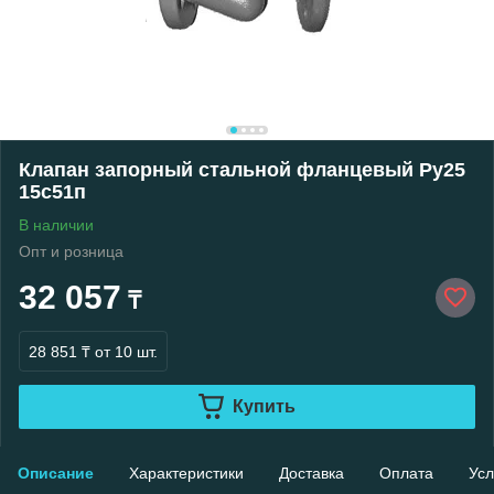
Клапан запорный стальной фланцевый Ру25
15с51п
В наличии
Опт и розница
32 057
₸
28 851 ₸
от 10 шт.
Купить
Описание
Характеристики
Доставка
Оплата
Усл