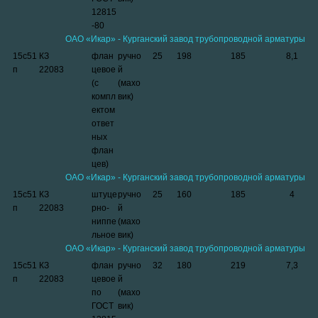
12815
-80
ОАО «Икар» - Курганский завод трубопроводной арматуры
15с51
КЗ
флан
ручно
25
198
185
8,1
п
22083
цевое
й
(с
(махо
компл
вик)
ектом
ответ
ных
флан
цев)
ОАО «Икар» - Курганский завод трубопроводной арматуры
15с51
КЗ
штуце
ручно
25
160
185
4
п
22083
рно-
й
ниппе
(махо
льное
вик)
ОАО «Икар» - Курганский завод трубопроводной арматуры
15с51
КЗ
флан
ручно
32
180
219
7,3
п
22083
цевое
й
по
(махо
ГОСТ
вик)