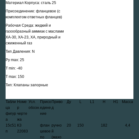
Материал Корпуса: сталь 25
Присоединение: фланцевое (с
комплектом ответных фланцев)
Рабочая Среда: жидкий и
газообразный аммиак с маслами
ХА-30, ХА-23, ХА, природный и
сжиженный газ
Тип Давления: N
Ру max: 25
T min: -40
T max: 150
Тип: Клапаны запорные
Табли
Номе
Усл.
Присо
Приво
Ду
L
L1
H
H1
Масса
ца
р
обозн.
едине
д
фигур
черте
ние
а
жа
15с51
КЗ
флан
ручно
20
150
182
4,4
п
22083
цевое
й
по
(махо