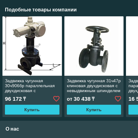
Подобные товары компании
Задвижка чугунная
Задвижка чугунная 31ч47р
Задв
30ч906бр параллельная
клиновая двухдисковая с
пар
двухдисковая с
невыдвижным шпинделем
двух
выдвижным шпинделем с
фланцевая
выд
96 172
30 438
16 
₸
от
₸
электроприводом
фла
Купить
Купить
О нас