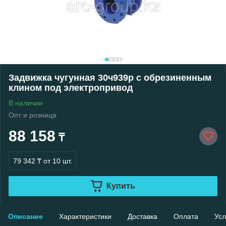
Задвижка чугунная 30ч939р с обрезиненным
клином под электропривод
В наличии
Опт и розница
88 158
₸
79 342 ₸
от 10 шт.
Купить
Описание
Характеристики
Доставка
Оплата
Усл