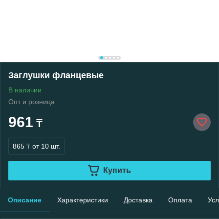
Заглушки фланцевые
В наличии
Опт и розница
961
₸
865 ₸
от 10 шт.
Купить
Описание
Характеристики
Доставка
Оплата
Усл