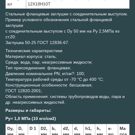
ал
12Х18Н10Т
Стальные фланцевые заглушки с соединительным выступом.
Пример условного обозначения стальной фланцевой
заглушки
с соединительным выступом с Dу 50 мм на Ру 2,5МПа из
ст.20:
Заглушка 50-25 ГОСТ 12836-67.
Технические характеристики
Материал корпуса: сталь;
Среда: вода, пар, неагрессивные жидкости;
Тип присоединения: фланцевая;
Давление номинальное PN, кг/см?: 100;
Температура рабочей среды от -70 °С до 400 °С;
Конструкционные особенности: бесшовная;
ГОСТ 12820-2001;
Область применения: системы трубопроводов воды, пара и
др. неагрессивных жидкостей.
Размеры и габариты:
Pу= 1,0 МПа (10 кгс/см2)
Dу,
D,
D 1
D2,
b,
d2,
d,
h1,
h,
к-
Ма
мм
мм
,
мм
мм
мм
мм
мм
мм
во
сса