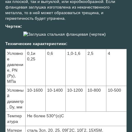
как плоской, так и выпуклой, или коробкообразной. Если
фланцевая заглушка изготовлена из некачественного
металла, то в ней может образоваться трещина, и
герметичность будет утрачена.
Чертеж:
Технические характеристики:
Условно
0,1и
0,6
1,0-1,6
2,5
4
е
0,25
давлени
е, PN
(Ру),
МПа
Условны
10-1600
10-1400
10-1200
10-800
10-500
й
диаметр
, Dу, мм
Темпер
Не более 530^(o)С
атура
Матери
сталь 3сп, 20, 25, 09Г2С, 10Г2, 15Х5М,