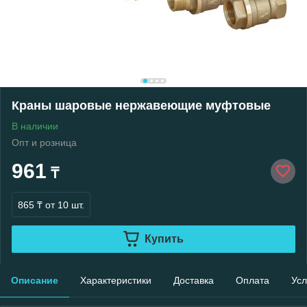
Краны шаровые нержавеющие муфтовые
В наличии
Опт и розница
961
₸
865 ₸
от 10 шт.
Купить
Описание
Характеристики
Доставка
Оплата
Усл