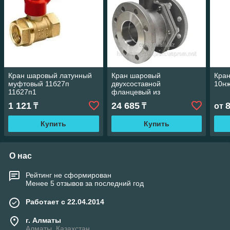
Кран шаровый латунный
Кран шаровый
Кра
муфтовый 11б27п
двухсоставной
10нж
11б27п1
фланцевый из
нержавеющий стали
1 121
24 685
₸
₸
от
Купить
Купить
О нас
Рейтинг не сформирован
Менее 5 отзывов за последний год
Работает с 22.04.2014
г. Алматы
Алматы, Казахстан