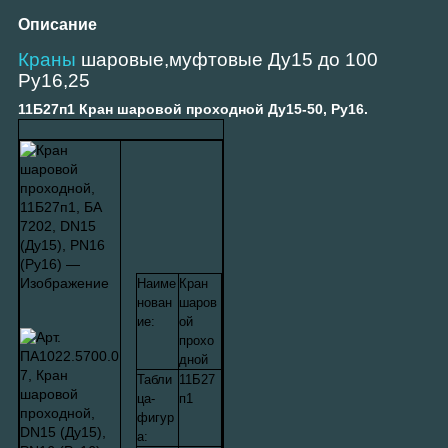
Описание
Краны
шаровые,муфтовые Ду15 до 100
Ру16,25
11Б27п1 Кран шаровой проходной Ду15-50, Ру16.
Наиме
Кран
нован
шаров
ие:
ой
прохо
дной
Табли
11Б27
ца-
п1
фигур
а: