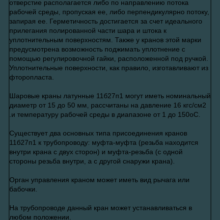
отверстие располагается либо по направлению потока
рабочей среды, пропуская ее, либо перпендикулярно потоку,
запирая ее. Герметичность достигается за счет идеального
прилегания полированной части шара и штока к
уплотнительным поверхностям. Также у кранов этой марки
предусмотрена возможность поджимать уплотнение с
помощью регулировочной гайки, расположенной под ручкой.
Уплотнительные поверхности, как правило, изготавливают из
фторопласта.
Шаровые краны латунные 11б27п1 могут иметь номинальный
диаметр от 15 до 50 мм, рассчитаны на давление 16 кгс/см2
.и температуру рабочей среды в диапазоне от 1 до 150оС.
Существует два основных типа присоединения кранов
11б27п1 к трубопроводу: муфта-муфта (резьба находится
внутри крана с двух сторон) и муфта-резьба (с одной
стороны резьба внутри, а с другой снаружи крана).
Орган управления краном может иметь вид рычага или
бабочки.
На трубопроводе данный кран может устанавливаться в
любом положении.