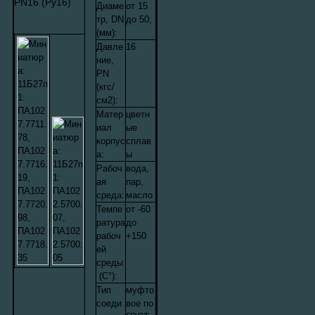
Диаме
от 15
тр, DN
до 50;
(мм):
Давле
16
ние,
PN
(кгс/
см
2
):
Матер
цветн
иал
ые
корпус
сплав
а:
ы
Рабоч
вода,
ая
пар,
среда:
масло
Темпе
от -60
ратура
до
рабоч
+150
ей
среды
(С°):
Тип
муфто
соеди
вое по