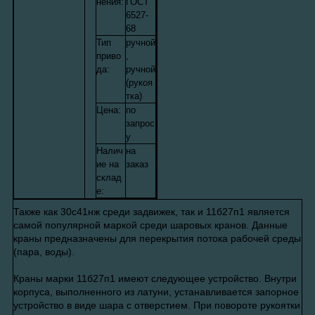
нения:
ГОСТ
6527-
68
Тип
ручной
приво
,
да:
ручной
(рукоя
тка)
Ценa:
по
запрос
у
Налич
на
ие на
заказ
склад
е:
Также как 30с41нж среди задвижек, так и 11б27п1 является
самой популярной маркой среди шаровых кранов. Данные
краны предназначены для перекрытия потока рабочей среды
(пара, воды).
Краны марки 11б27п1 имеют следующее устройство. Внутри
корпуса, выполненного из латуни, устанавливается запорное
устройство в виде шара с отверстием. При повороте рукоятки