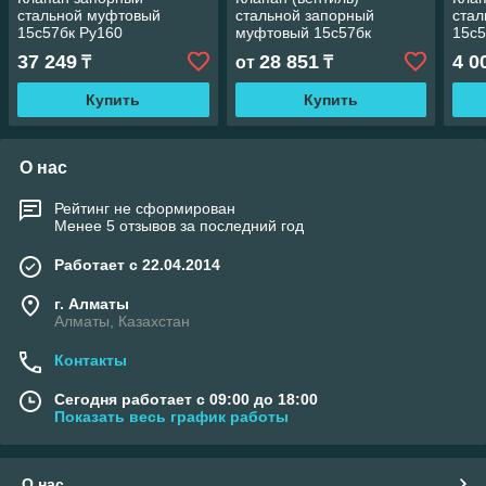
стальной муфтовый
стальной запорный
ста
15с57бк Ру160
муфтовый 15c57бк
15с5
37 249
28 851
4 0
₸
от
₸
Купить
Купить
О нас
Рейтинг не сформирован
Менее 5 отзывов за последний год
Работает с 22.04.2014
г. Алматы
Алматы, Казахстан
Контакты
Сегодня работает с 09:00 до 18:00
Показать весь график работы
О нас