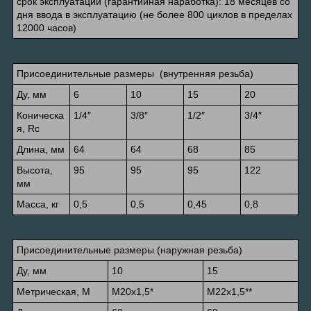
срок эксплуатации (гарантийная наработка): 18 месяцев со
дня ввода в эксплуатацию (не более 800 циклов в пределах
12000 часов)
Присоединительные размеры (внутренняя резьба)
Ду, мм
6
10
15
20
Коническа
1/4″
3/8″
1/2″
3/4″
я, Rc
Длина, мм
64
64
68
85
Высота,
95
95
95
122
мм
Масса, кг
0,5
0,5
0,45
0,8
Присоединительные размеры (наружная резьба)
Ду, мм
10
15
Метрическая, М
М20х1,5*
М22х1,5**