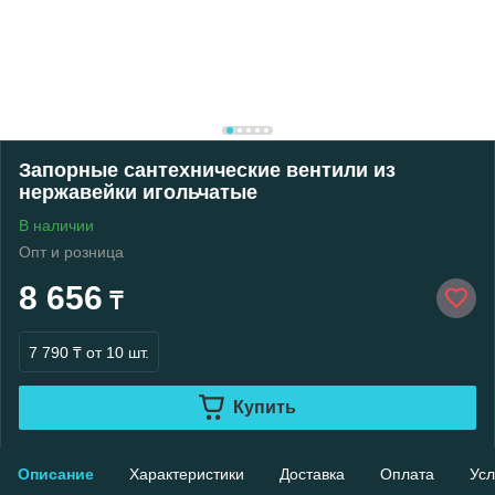
Запорные сантехнические вентили из
нержавейки игольчатые
В наличии
Опт и розница
8 656
₸
7 790 ₸
от 10 шт.
Купить
Описание
Характеристики
Доставка
Оплата
Усл