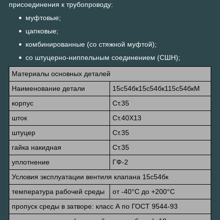
присоединения к трубопроводу:
муфтовые;
цапковые;
комбинированные (со стяжной муфтой);
со штуцерно-ниппельным соединением (СШН);
Материалы основных деталей
Наименование детали
15с54бк15с54бк115с54бкМ
корпус
Ст.35
шток
Ст.40Х13
штуцер
Ст.35
гайка накидная
Ст.35
уплотнение
ГФ-2
Условия эксплуатации вентиля клапана 15с54бк
температура рабочей среды
от -40°С до +200°С
пропуск среды в затворе: класс А по ГОСТ 9544-93